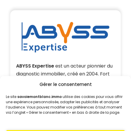
ABYSS Expertise
est un acteur pionnier du
diagnostic immobilier, créé en 2004. Fort
de plus de
200 000 diagnostics réalisés
,
Gérer le consentement
le cabinet s’appuie sur une solide expertise
métier et une parfaite maîtrise des
Le site
savoiemontblanc.immo
utilise des cookies pour vous offrir
une expérience personnalisée, adapter les publicités et analyser
évolutions réglementaires, lui permettant
l’audience. Vous pouvez modifier vos préférences à tout moment
d’accompagner ses clients avec fiabilité
via l’onglet « Gérer le consentement » en bas à droite de la page.
et professionnalisme depuis plus de 18 ans.