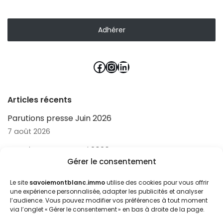
Adhérer
Articles récents
Parutions presse Juin 2026
7 août 2026
Parutions presse Mai 2026
Gérer le consentement
7 août 2026
Parutions presse Avril 2026
Le site
savoiemontblanc.immo
utilise des cookies pour vous offrir
une expérience personnalisée, adapter les publicités et analyser
7 août 2026
l’audience. Vous pouvez modifier vos préférences à tout moment
via l’onglet « Gérer le consentement » en bas à droite de la page.
Un bilan très positif pour la saison d’hiver en pays de